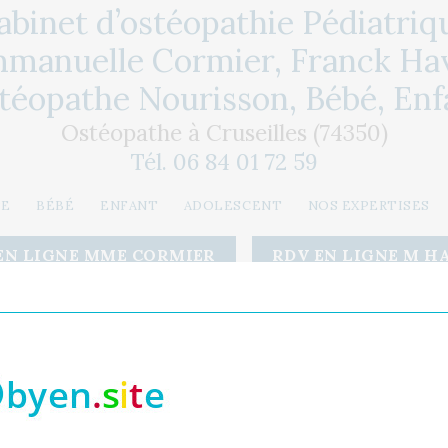
abinet d’ostéopathie Pédiatriq
manuelle Cormier, Franck Ha
téopathe Nourisson, Bébé, Enf
Ostéopathe à Cruseilles (74350)
Tél. 06 84 01 72 59
PE
BÉBÉ
ENFANT
ADOLESCENT
NOS EXPERTISES
EN LIGNE MME CORMIER
RDV EN LIGNE M H
es spasmes, son ventre est gonflé, il a des gaz
s ? L’Ostéopathe Pédiatrique palpe le ventre de
icate. Il teste la mobilité des différents viscères,
culature intestinale (dure ou trop souple), la