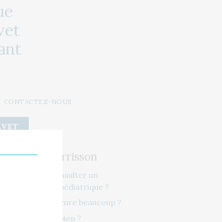
ue
vet
ant
CONTACTEZ-NOUS
AVET
Bébé - Nourrisson
Pourquoi consulter un
ostéopathe pédiatrique ?
Mon bébé Pleure beaucoup ?
Ne tète pas bien ?