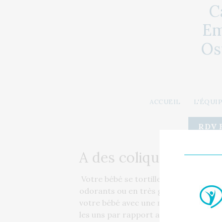
Aller au contenu principal
C
Em
Os
ACCUEIL
L'ÉQUI
RDV 
A des coliques ?
Votre bébé se tortille, semble avoir d
odorants ou en très grandes quantité
votre bébé avec une main chaude et dél
les uns par rapport aux autres, la mus