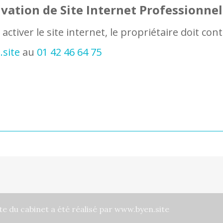
nnervation des viscères (le bassin en particulier), la
ivation de Site Internet Professionnel
de l’air). Puis il mobilise les zones qui en ont besoin.
activer le site internet, le propriétaire doit con
.site
au
01 42 46 64 75
te du cabinet a été réalisé par
www.byen.site