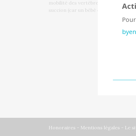
mobilité des vertèbres en lien avec l’i
Act
succion (car un bébé qui tète mal avale 
Pour 
byen
Honoraires
-
Mentions légales
- Le si