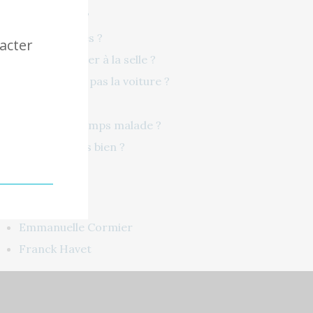
A des reflux ?
A des coliques ?
tacter
A du mal à aller à la selle ?
Ne supporte pas la voiture ?
Dort mal ?
Est tout le temps malade ?
Ne bouge pas bien ?
Les Freins
L'équipe
Emmanuelle Cormier
Franck Havet